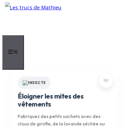
Aller
au
contenu
Menu
❤
INSECTE
Éloigner les mites des
vêtements
Fabriquez des petits sachets avec des
clous de girofle, de la lavande séchée ou