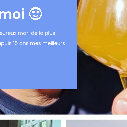
 moi 🙂
eureux mari de la plus
puis 15 ans mes meilleurs