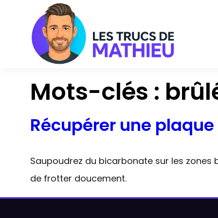
Aller
au
contenu
Mots-clés :
brûl
Récupérer une plaque 
Saupoudrez du bicarbonate sur les zones b
de frotter doucement.