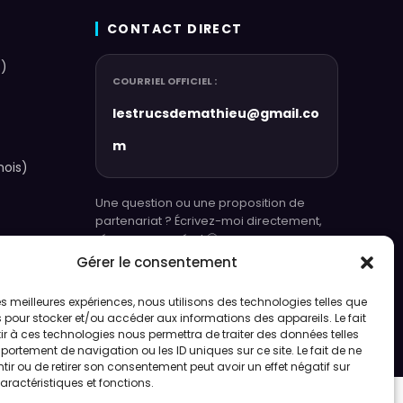
CONTACT DIRECT
+)
COURRIEL OFFICIEL :
lestrucsdemathieu@gmail.co
m
mois)
Une question ou une proposition de
partenariat ? Écrivez-moi directement,
réponse assurée ! 🙂
Gérer le consentement
 les meilleures expériences, nous utilisons des technologies telles que
 pour stocker et/ou accéder aux informations des appareils. Le fait
r à ces technologies nous permettra de traiter des données telles
de confidentialité
|
Conception Web par MathieuCloutier.net
ortement de navigation ou les ID uniques sur ce site. Le fait de ne
ir ou de retirer son consentement peut avoir un effet négatif sur
aractéristiques et fonctions.