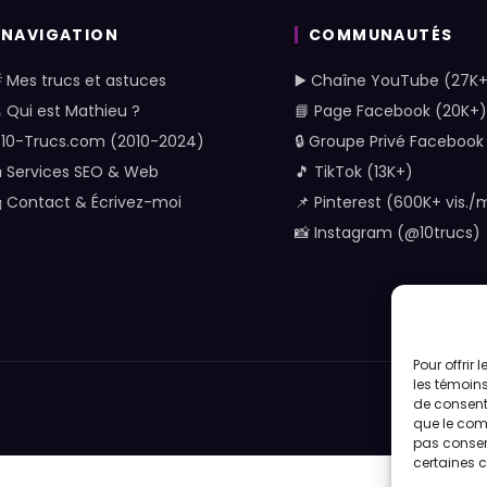
NAVIGATION
COMMUNAUTÉS
 Mes trucs et astuces
▶️ Chaîne YouTube (27K
 Qui est Mathieu ?
📘 Page Facebook (20K+)
 10-Trucs.com (2010-2024)
🔒 Groupe Privé Facebook
 Services SEO & Web
🎵 TikTok (13K+)
 Contact & Écrivez-moi
📌 Pinterest (600K+ vis./
📸 Instagram (@10trucs)
Pour offrir
les témoins
de consenti
Politique 
que le comp
pas consent
certaines c