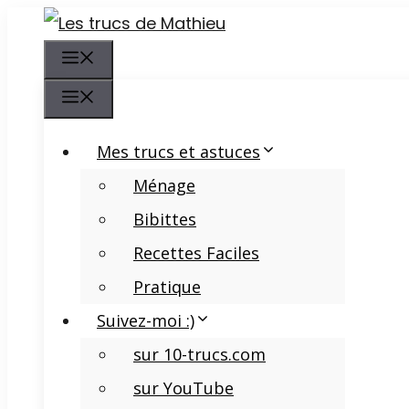
Aller
au
Menu
contenu
Menu
Mes trucs et astuces
Ménage
Bibittes
Recettes Faciles
Pratique
Suivez-moi :)
sur 10-trucs.com
sur YouTube