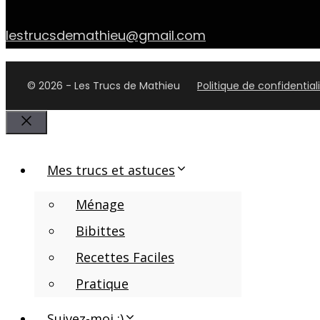
lestrucsdemathieu@gmail.com
© 2026 - Les Trucs de Mathieu
Politique de confidential
Close
Mes trucs et astuces
Ménage
Bibittes
Recettes Faciles
Pratique
Suivez-moi :)