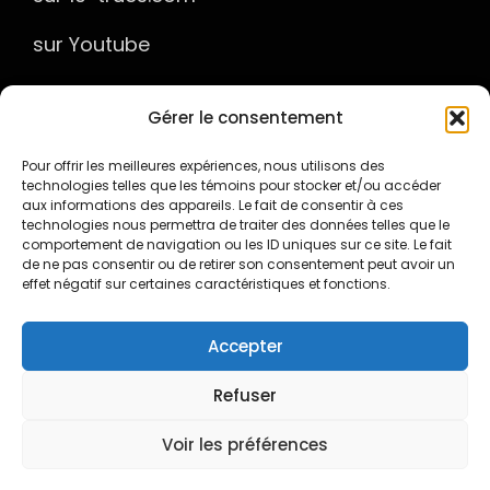
sur Youtube
sur Facebook
Gérer le consentement
sur TikTok
Pour offrir les meilleures expériences, nous utilisons des
technologies telles que les témoins pour stocker et/ou accéder
sur Instagram
aux informations des appareils. Le fait de consentir à ces
technologies nous permettra de traiter des données telles que le
sur Pinterest
comportement de navigation ou les ID uniques sur ce site. Le fait
de ne pas consentir ou de retirer son consentement peut avoir un
effet négatif sur certaines caractéristiques et fonctions.
Contactez-moi
Accepter
Refuser
lestrucsdemathieu@gmail.com
Voir les préférences