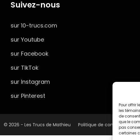
Suivez-nous
sur 10-trucs.com
sur Youtube
sur Facebook
sur TikTok
sur Instagram
sur Pinterest
Pour offrir
les témoins
de consenti
que le comp
© 2026 - Les Trucs de Mathieu
Politique de confidentialité
pas consent
certaines c