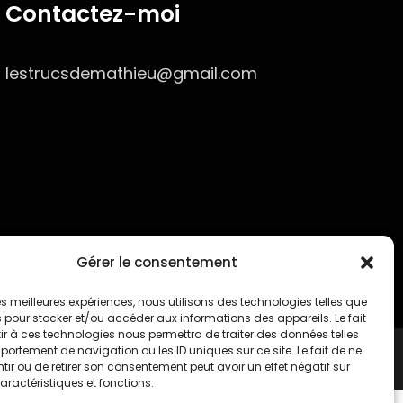
Contactez-moi
lestrucsdemathieu@gmail.com
Gérer le consentement
 les meilleures expériences, nous utilisons des technologies telles que
 pour stocker et/ou accéder aux informations des appareils. Le fait
r à ces technologies nous permettra de traiter des données telles
ortement de navigation ou les ID uniques sur ce site. Le fait de ne
ir ou de retirer son consentement peut avoir un effet négatif sur
aractéristiques et fonctions.