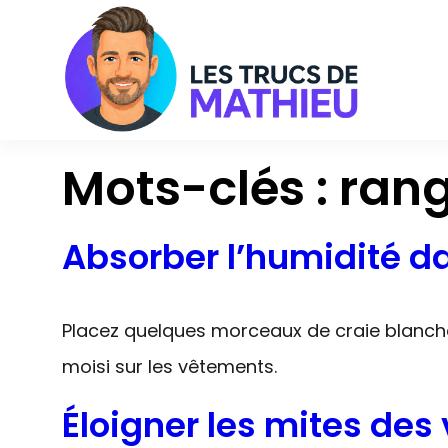
Aller
au
contenu
Mots-clés :
ran
Absorber l’humidité d
Placez quelques morceaux de craie blanche 
moisi sur les vêtements.
Éloigner les mites de