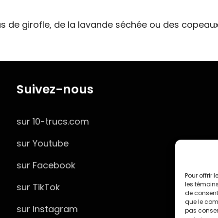
s de girofle, de la lavande séchée ou des copeaux
Suivez-nous
sur 10-trucs.com
sur Youtube
sur Facebook
Pour offrir
les témoins
sur TikTok
de consenti
que le comp
sur Instagram
pas consent